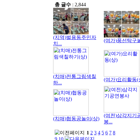
총 글수
: 2,844
(지역)벌용동주민자
(여가)풍선탁구놀이
치...
(치매)전통그림색칠
(여가)요리활동(
하...
(여전)삼각지기
(치매)협동공놀이(상)
봉...
1
2
3
4
5
6
7
8
9
10